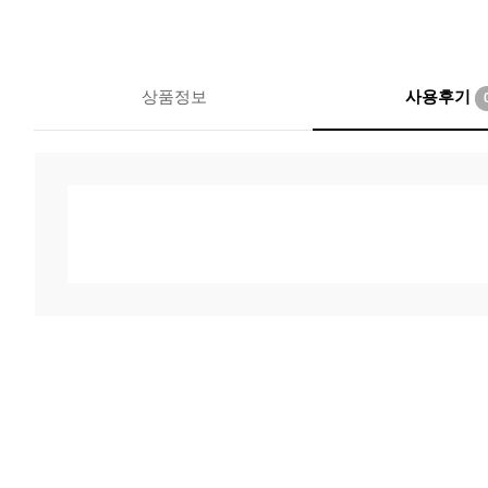
상품정보
사용후기
베이직스튜디오
상품 자세히보기
300,000원