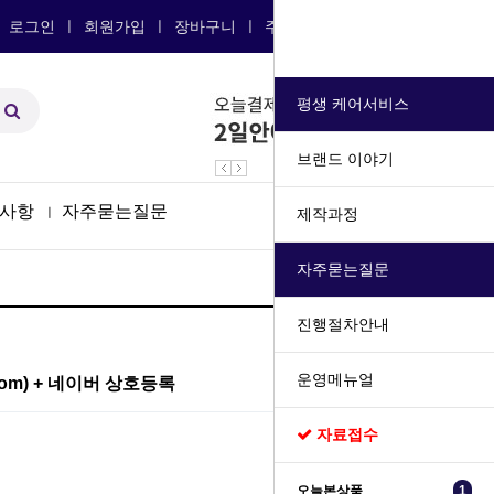
자료접수
로그인
ㅣ
회원가입
ㅣ
장바구니
ㅣ
주문내역조회
ㅣ
평생 케어서비스
브랜드 이야기
사항
자주묻는질문
ㅣ
제작과정
자주묻는질문
진행절차안내
운영메뉴얼
.com) + 네이버 상호등록
자료접수
오늘본상품
1