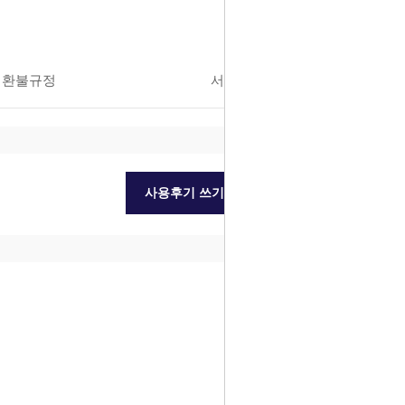
환불규정
서비스 이용안내
사용후기 쓰기
더보기
플렉스스페이스
상품 자세히보기
300,000원